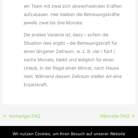
ein Team mit zwei sich abwechselnden Kräften
aufzubauen. Hier bleiben die Betreuungskräfte
jeweils zwei bis drei Monate.
Die andere Variante ist, dass – sofern die
Situation dies ergibt – die Betreuungskraft für
einen längeren Zeitraum, w. z. B. vier / fünf /
sechs Monate, bleibt und lediglich für einen
Urlaub, in der Regel einen Monat, nach Hause
reist. Während diesem Zeitraum stellen wir eine
Ersatzkraft.
←
Vorheriger FAQ
Nächster FAQ
→
Wir nutzen Cookies, um Ihren Besuch auf unserer Website